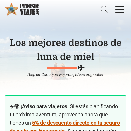
Los mejores destinos de
luna de miel
Regi
en
Consejos viajeros
|
Ideas originales
✈️🌍
¡Aviso para viajeros!
Si estás planificando
tu próxima aventura, aprovecha ahora que
tienes un
5% de descuento directo en tu seguro
de viaje con Heymondo
. Si quieres saber más,