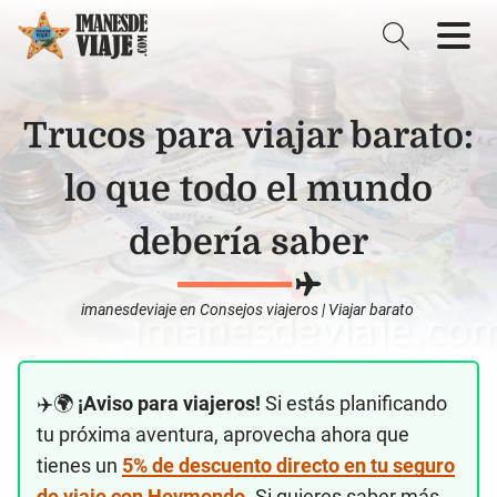
Trucos para viajar barato:
lo que todo el mundo
debería saber
imanesdeviaje
en
Consejos viajeros
|
Viajar barato
✈️🌍
¡Aviso para viajeros!
Si estás planificando
tu próxima aventura, aprovecha ahora que
tienes un
5% de descuento directo en tu seguro
de viaje con Heymondo
. Si quieres saber más,