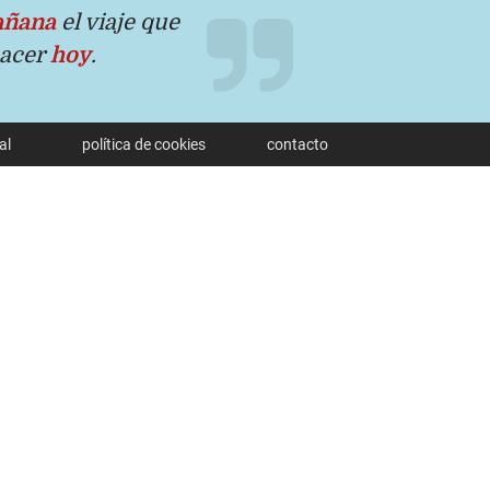
ñana
el viaje que
hacer
hoy
.
al
política de cookies
contacto