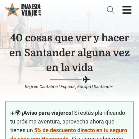
40 cosas que ver y hacer
en Santander alguna vez
en la vida
Regi
en
Cantabria
|
España
|
Europa
|
Santander
✈️🌍
¡Aviso para viajeros!
Si estás planificando
tu próxima aventura, aprovecha ahora que
tienes un
5% de descuento directo en tu seguro
de viaje con Heymondo
. Si quieres saber más,