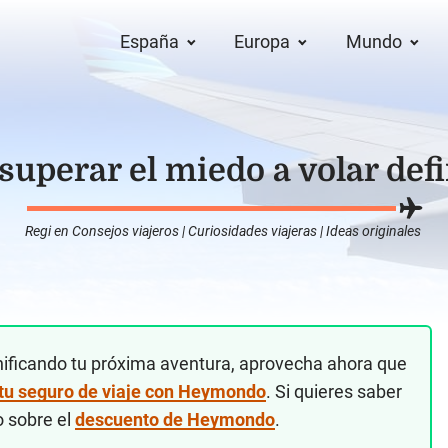
España
Europa
Mundo
superar el miedo a volar def
Regi
en
Consejos viajeros
|
Curiosidades viajeras
|
Ideas originales
nificando tu próxima aventura, aprovecha ahora que
 tu seguro de viaje con Heymondo
. Si quieres saber
o sobre el
descuento de Heymondo
.