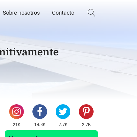
Sobre nosotros
Contacto
initivamente
21K
14.8K
7.7K
2.7K