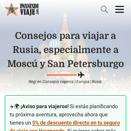
Consejos para viajar a
Rusia, especialmente a
Moscú y San Petersburgo
Regi
en
Consejos viajeros
|
Europa
|
Rusia
✈️🌍
¡Aviso para viajeros!
Si estás planificando
tu próxima aventura, aprovecha ahora que
tienes un
5% de descuento directo en tu seguro
de viaje con Heymondo
. Si quieres saber más,