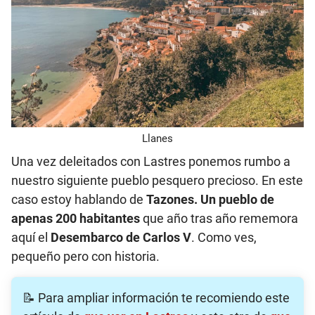
Llanes
Una vez deleitados con Lastres ponemos rumbo a
nuestro siguiente pueblo pesquero precioso. En este
caso estoy hablando de
Tazones. Un pueblo de
apenas 200 habitantes
que año tras año rememora
aquí el
Desembarco de Carlos V
. Como ves,
pequeño pero con historia.
📝 Para ampliar información te recomiendo este