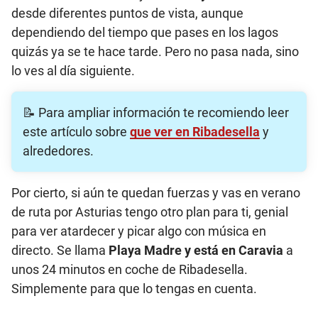
desde diferentes puntos de vista, aunque
dependiendo del tiempo que pases en los lagos
quizás ya se te hace tarde. Pero no pasa nada, sino
lo ves al día siguiente.
📝 Para ampliar información te recomiendo leer
este artículo sobre
que ver en Ribadesella
y
alrededores.
Por cierto, si aún te quedan fuerzas y vas en verano
de ruta por Asturias tengo otro plan para ti, genial
para ver atardecer y picar algo con música en
directo. Se llama
Playa Madre y está en Caravia
a
unos 24 minutos en coche de Ribadesella.
Simplemente para que lo tengas en cuenta.