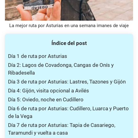
La mejor ruta por Asturias en una semana imanes de viaje
Índice del post
Día 1 de ruta por Asturias
Día 2: Lagos de Covadonga, Cangas de Onís y
Ribadesella
Día 3 de ruta por Asturias: Lastres, Tazones y Gijón
Día 4: Gijón, visita opcional a Avilés
Día 5: Oviedo, noche en Cudillero
Día 6 de ruta por Asturias: Cudillero, Luarca y Puerto
de la Vega
Día 7 de ruta por Asturias: Tapia de Casariego,
Taramundi y vuelta a casa