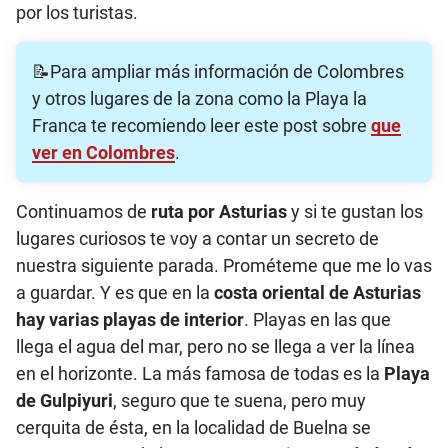
por los turistas.
📝Para ampliar más información de Colombres
y otros lugares de la zona como la Playa la
Franca te recomiendo leer este post sobre
que
ver en Colombres
.
Continuamos de
ruta por Asturias
y si te gustan los
lugares curiosos te voy a contar un secreto de
nuestra siguiente parada. Prométeme que me lo vas
a guardar. Y es que en la
costa oriental de Asturias
hay varias playas de interior
. Playas en las que
llega el agua del mar, pero no se llega a ver la línea
en el horizonte. La más famosa de todas es la
Playa
de Gulpiyuri
, seguro que te suena, pero muy
cerquita de ésta, en la localidad de Buelna se