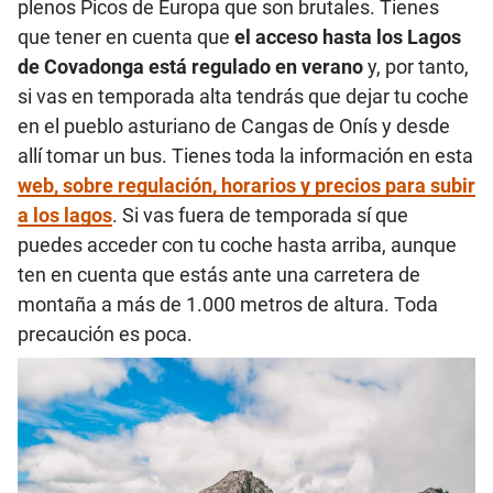
plenos Picos de Europa que son brutales. Tienes
que tener en cuenta que
el acceso hasta los Lagos
de Covadonga está regulado en verano
y, por tanto,
si vas en temporada alta tendrás que dejar tu coche
en el pueblo asturiano de Cangas de Onís y desde
allí tomar un bus. Tienes toda la información en esta
web, sobre regulación, horarios y precios para subir
a los lagos
. Si vas fuera de temporada sí que
puedes acceder con tu coche hasta arriba, aunque
ten en cuenta que estás ante una carretera de
montaña a más de 1.000 metros de altura. Toda
precaución es poca.