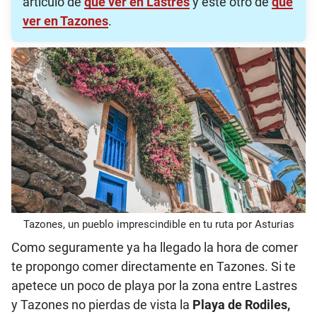
artículo de
que ver en Lastres
y este otro de
que
ver en Tazones
.
Tazones, un pueblo imprescindible en tu ruta por Asturias
Como seguramente ya ha llegado la hora de comer
te propongo comer directamente en Tazones. Si te
apetece un poco de playa por la zona entre Lastres
y Tazones no pierdas de vista la
Playa de Rodiles,