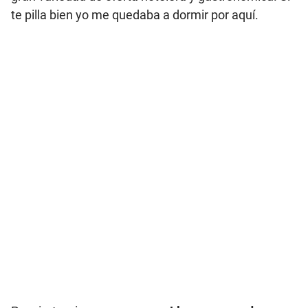
te pilla bien yo me quedaba a dormir por aquí.