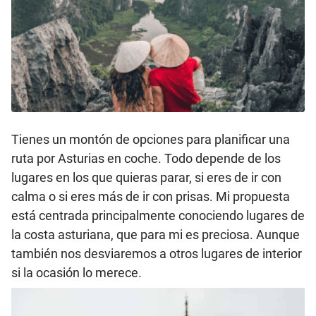
Tienes un montón de opciones para planificar una
ruta por Asturias en coche. Todo depende de los
lugares en los que quieras parar, si eres de ir con
calma o si eres más de ir con prisas. Mi propuesta
está centrada principalmente conociendo lugares de
la costa asturiana, que para mi es preciosa. Aunque
también nos desviaremos a otros lugares de interior
si la ocasión lo merece.