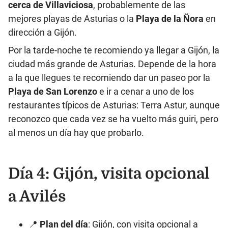
cerca de Villaviciosa
, probablemente de las
mejores playas de Asturias o la
Playa de la Ñora
en
dirección a Gijón.
Por la tarde-noche te recomiendo ya llegar a Gijón, la
ciudad más grande de Asturias. Depende de la hora
a la que llegues te recomiendo dar un paseo por la
Playa de San Lorenzo
e ir a cenar a uno de los
restaurantes típicos de Asturias: Terra Astur, aunque
reconozco que cada vez se ha vuelto más guiri, pero
al menos un día hay que probarlo.
Día 4: Gijón, visita opcional
a Avilés
📍
Plan del día
: Gijón, con visita opcional a