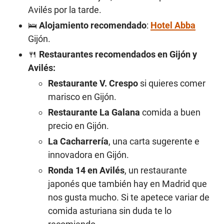
Avilés por la tarde.
🛌
Alojamiento recomendado
:
Hotel Abba
Gijón.
🍴
Restaurantes recomendados
en Gijón y
Avilés:
Restaurante V. Crespo
si quieres comer
marisco en Gijón.
Restaurante La Galana
comida a buen
precio en Gijón.
La Cacharrería
, una carta sugerente e
innovadora en Gijón.
Ronda 14 en Avilés
, un restaurante
japonés que también hay en Madrid que
nos gusta mucho. Si te apetece variar de
comida asturiana sin duda te lo