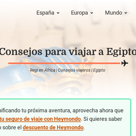
España
Europa
Mundo
Consejos para viajar a Egipt
Regi
en
África
|
Consejos viajeros
|
Egipto
nificando tu próxima aventura, aprovecha ahora que
 tu seguro de viaje con Heymondo
. Si quieres saber
o sobre el
descuento de Heymondo
.