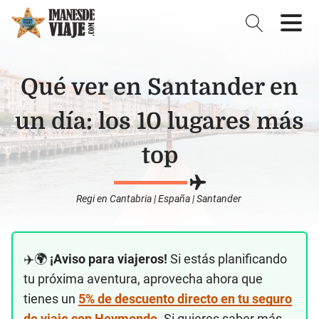
Qué ver en Santander en
un día: los 10 lugares más
top
Regi
en
Cantabria
|
España
|
Santander
✈️🌍
¡Aviso para viajeros!
Si estás planificando
tu próxima aventura, aprovecha ahora que
tienes un
5% de descuento directo en tu seguro
de viaje con Heymondo
. Si quieres saber más,