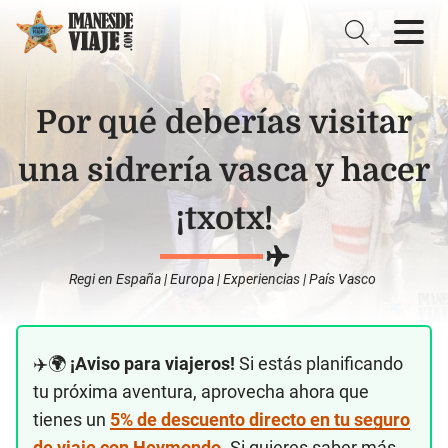
Por qué deberías visitar
una sidrería vasca y hacer
¡txotx!
Regi
en
España
|
Europa
|
Experiencias
|
País Vasco
✈️🌍
¡Aviso para viajeros!
Si estás planificando
tu próxima aventura, aprovecha ahora que
tienes un
5% de descuento directo en tu seguro
de viaje con Heymondo
. Si quieres saber más,