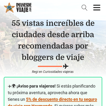
55 vistas increíbles de
ciudades desde arriba
recomendadas por
bloggers de viaje
Regi
en
Curiosidades viajeras
✈️🌍
¡Aviso para viajeros!
Si estás planificando
tu próxima aventura, aprovecha ahora que
tienes un
5% de descuento directo en tu seguro
de viaje con Heymondo
. Si quieres saber más,