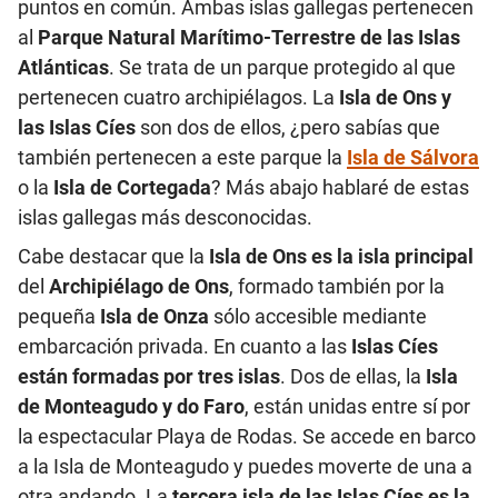
puntos en común. Ambas islas gallegas pertenecen
al
Parque Natural Marítimo-Terrestre de las Islas
Atlánticas
. Se trata de un parque protegido al que
pertenecen cuatro archipiélagos. La
Isla de Ons y
las Islas Cíes
son dos de ellos, ¿pero sabías que
también pertenecen a este parque la
Isla de Sálvora
o la
Isla de Cortegada
? Más abajo hablaré de estas
islas gallegas más desconocidas.
Cabe destacar que la
Isla de Ons es la isla principal
del
Archipiélago de Ons
, formado también por la
pequeña
Isla de Onza
sólo accesible mediante
embarcación privada. En cuanto a las
Islas Cíes
están formadas por tres islas
. Dos de ellas, la
Isla
de Monteagudo y do Faro
, están unidas entre sí por
la espectacular Playa de Rodas. Se accede en barco
a la Isla de Monteagudo y puedes moverte de una a
otra andando. La
tercera isla de las Islas Cíes es la