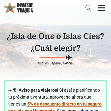
¿Isla de Ons o Islas Cíes?
¿Cuál elegir?
Regi
en
España
|
Galicia
✈️🌍
¡Aviso para viajeros!
Si estás planificando
tu próxima aventura, aprovecha ahora que
tienes un
5% de descuento directo en tu seguro
de viaje con Heymondo
. Si quieres saber más,