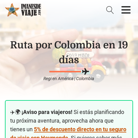
Ruta por Colombia en 19
días
Regi
en
América
|
Colombia
✈️🌍
¡Aviso para viajeros!
Si estás planificando
tu próxima aventura, aprovecha ahora que
tienes un
5% de descuento directo en tu seguro
de viaje con Heymondo
. Si quieres saber más,