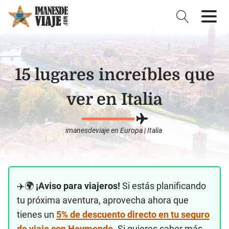
15 lugares increíbles que
ver en Italia
imanesdeviaje
en
Europa
|
Italia
✈️🌍
¡Aviso para viajeros!
Si estás planificando
tu próxima aventura, aprovecha ahora que
tienes un
5% de descuento directo en tu seguro
de viaje con Heymondo
. Si quieres saber más,