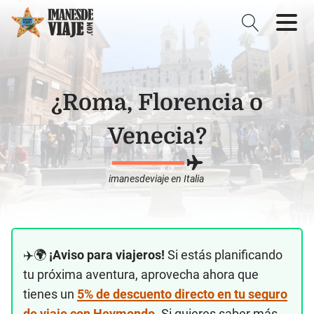
¿Roma, Florencia o
Venecia?
imanesdeviaje
en
Italia
✈️🌍
¡Aviso para viajeros!
Si estás planificando
tu próxima aventura, aprovecha ahora que
tienes un
5% de descuento directo en tu seguro
de viaje con Heymondo
. Si quieres saber más,