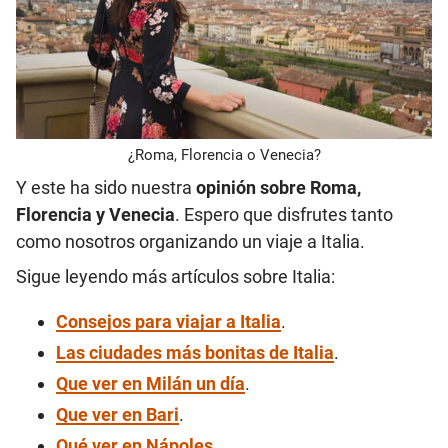
¿Roma, Florencia o Venecia?
Y este ha sido nuestra
opinión sobre Roma,
Florencia y Venecia
. Espero que disfrutes tanto
como nosotros organizando un viaje a Italia.
Sigue leyendo más artículos sobre Italia:
Consejos para viajar a Italia
.
Las ciudades más bonitas de Italia
.
Que ver en Milán un día
.
Que ver en Bari
.
Qué ver en Nápoles
.