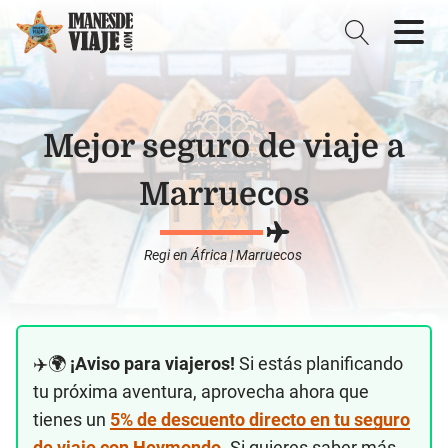
Mejor seguro de viaje a
Marruecos
Regi
en
África
|
Marruecos
✈️🌍
¡Aviso para viajeros!
Si estás planificando
tu próxima aventura, aprovecha ahora que
tienes un
5% de descuento directo en tu seguro
de viaje con Heymondo
. Si quieres saber más,