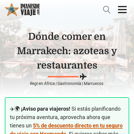
Dónde comer en
Marrakech: azoteas y
restaurantes
Regi
en
África
|
Gastronomía
|
Marruecos
✈️🌍
¡Aviso para viajeros!
Si estás planificando
tu próxima aventura, aprovecha ahora que
tienes un
5% de descuento directo en tu seguro
de viaje con Heymondo
. Si quieres saber más,