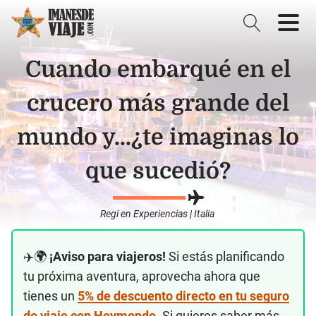
Cuando embarqué en el
crucero más grande del
mundo y...¿te imaginas lo
que sucedió?
Regi
en
Experiencias
|
Italia
✈️🌍
¡Aviso para viajeros!
Si estás planificando
tu próxima aventura, aprovecha ahora que
tienes un
5% de descuento directo en tu seguro
de viaje con Heymondo
. Si quieres saber más,