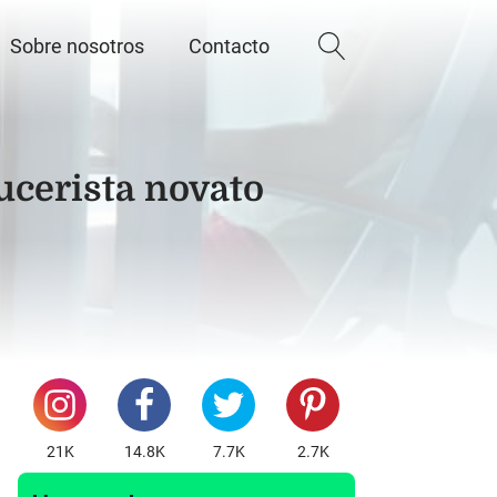
Sobre nosotros
Contacto
rucerista novato
21K
14.8K
7.7K
2.7K