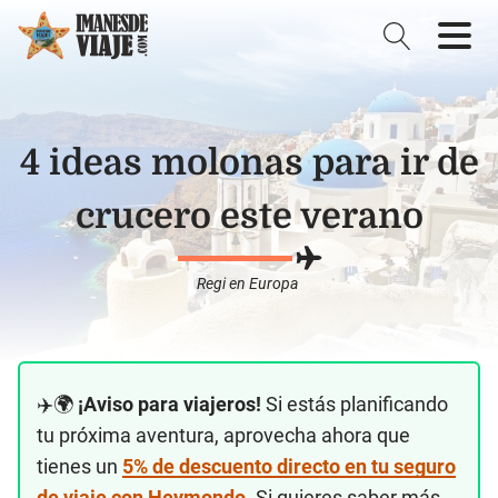
4 ideas molonas para ir de
crucero este verano
Regi
en
Europa
✈️🌍
¡Aviso para viajeros!
Si estás planificando
tu próxima aventura, aprovecha ahora que
tienes un
5% de descuento directo en tu seguro
de viaje con Heymondo
. Si quieres saber más,