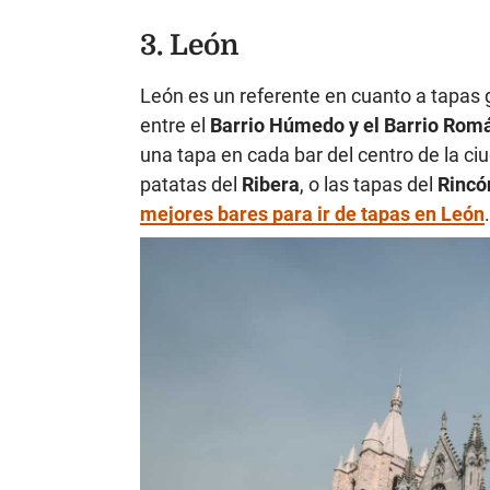
3. León
León es un referente en cuanto a tapas g
entre el
Barrio Húmedo y el Barrio Rom
una tapa en cada bar del centro de la ci
patatas del
Ribera
, o las tapas del
Rincó
mejores bares para ir de tapas en León
.