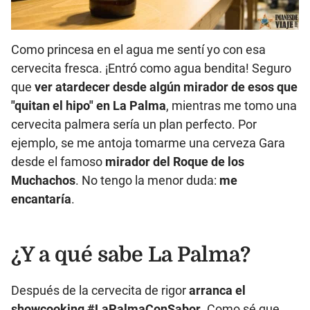
Como princesa en el agua me sentí yo con esa
cervecita fresca. ¡Entró como agua bendita! Seguro
que
ver atardecer desde algún mirador
de esos que
"quitan el hipo" en
La Palma
, mientras me tomo una
cervecita palmera sería un plan perfecto. Por
ejemplo, se me antoja tomarme una cerveza Gara
desde el famoso
mirador del Roque de los
Muchachos
. No tengo la menor duda:
me
encantaría
.
¿Y a qué sabe La Palma?
Después de la cervecita de rigor
arranca el
showcooking #LaPalmaConSabor
. Como sé que