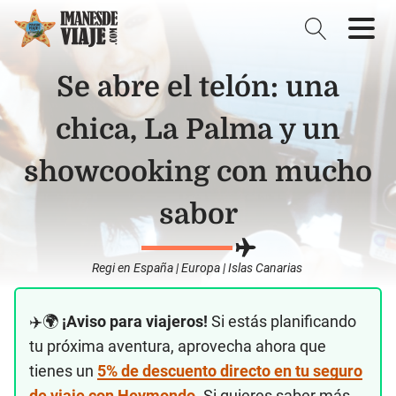
Se abre el telón: una
chica, La Palma y un
showcooking con mucho
sabor
Regi
en
España
|
Europa
|
Islas Canarias
✈️🌍
¡Aviso para viajeros!
Si estás planificando
tu próxima aventura, aprovecha ahora que
tienes un
5% de descuento directo en tu seguro
de viaje con Heymondo
. Si quieres saber más,