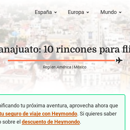
España
Europa
Mundo
najuato: 10 rincones para fl
Regi
en
América
|
México
nificando tu próxima aventura, aprovecha ahora que
 tu seguro de viaje con Heymondo
. Si quieres saber
o sobre el
descuento de Heymondo
.