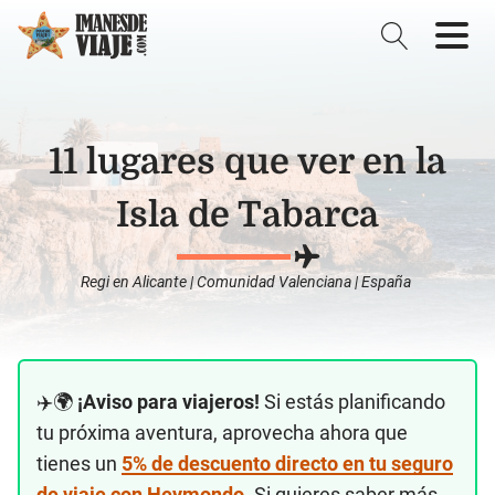
11 lugares que ver en la
Isla de Tabarca
Regi
en
Alicante
|
Comunidad Valenciana
|
España
✈️🌍
¡Aviso para viajeros!
Si estás planificando
tu próxima aventura, aprovecha ahora que
tienes un
5% de descuento directo en tu seguro
de viaje con Heymondo
. Si quieres saber más,