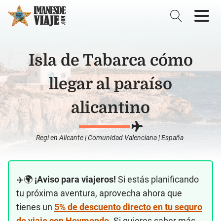
Isla de Tabarca cómo
llegar al paraíso
alicantino
Regi
en
Alicante
|
Comunidad Valenciana
|
España
✈️🌍
¡Aviso para viajeros!
Si estás planificando
tu próxima aventura, aprovecha ahora que
tienes un
5% de descuento directo en tu seguro
de viaje con Heymondo
. Si quieres saber más,