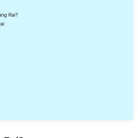
ang Rai?
ai