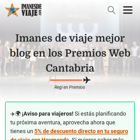
Imanes de viaje mejor
blog en los Premios Web
Cantabria
Regi
en
Premios
✈️🌍
¡Aviso para viajeros!
Si estás planificando
tu próxima aventura, aprovecha ahora que
tienes un
5% de descuento directo en tu seguro
de viaje con Heymondo
. Si quieres saber más,