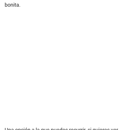
bonita.
Una opción a la que puedes recurrir, si quieres ver