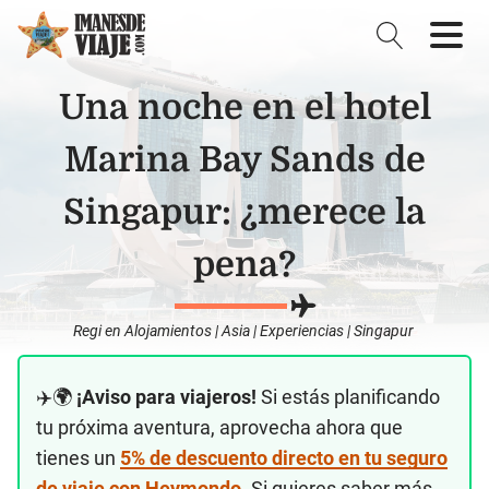
Una noche en el hotel
Marina Bay Sands de
Singapur: ¿merece la
pena?
Regi
en
Alojamientos
|
Asia
|
Experiencias
|
Singapur
✈️🌍
¡Aviso para viajeros!
Si estás planificando
tu próxima aventura, aprovecha ahora que
tienes un
5% de descuento directo en tu seguro
de viaje con Heymondo
. Si quieres saber más,