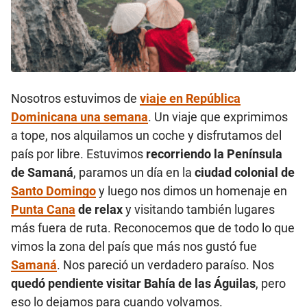
Nosotros estuvimos de
viaje en República
Dominicana una semana
. Un viaje que exprimimos
a tope, nos alquilamos un coche y disfrutamos del
país por libre. Estuvimos
recorriendo la Península
de Samaná
, paramos un día en la
ciudad colonial de
Santo Domingo
y luego nos dimos un homenaje en
Punta Cana
de relax
y visitando también lugares
más fuera de ruta. Reconocemos que de todo lo que
vimos la zona del país que más nos gustó fue
Samaná
. Nos pareció un verdadero paraíso. Nos
quedó pendiente visitar Bahía de las Águilas
, pero
eso lo dejamos para cuando volvamos.