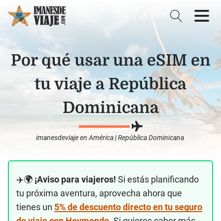
Por qué usar una eSIM en
tu viaje a República
Dominicana
imanesdeviaje
en
América
|
República Dominicana
✈️🌍
¡Aviso para viajeros!
Si estás planificando
tu próxima aventura, aprovecha ahora que
tienes un
5% de descuento directo en tu seguro
de viaje con Heymondo
. Si quieres saber más,