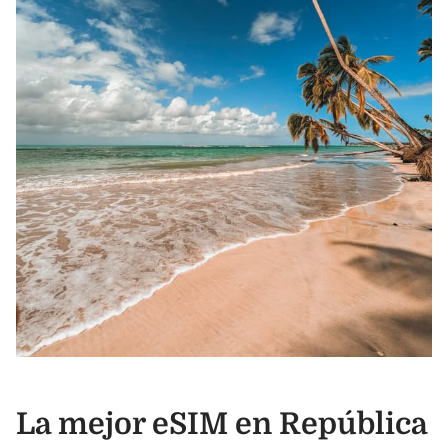
La mejor eSIM en República