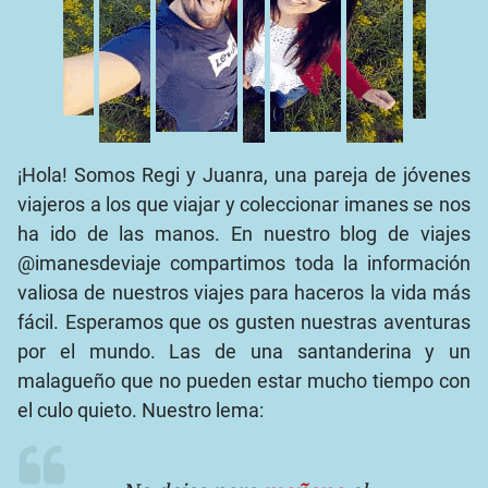
¡Hola! Somos Regi y Juanra, una pareja de jóvenes
viajeros a los que viajar y coleccionar imanes se nos
ha ido de las manos. En nuestro blog de viajes
@imanesdeviaje compartimos toda la información
valiosa de nuestros viajes para haceros la vida más
fácil. Esperamos que os gusten nuestras aventuras
por el mundo. Las de una santanderina y un
malagueño que no pueden estar mucho tiempo con
el culo quieto. Nuestro lema: