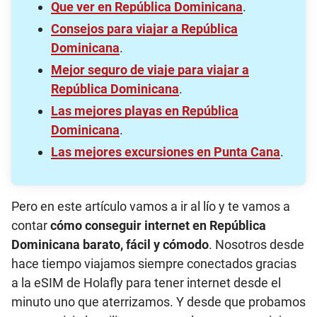
Que ver en República Dominicana
.
Consejos para viajar a República
Dominicana
.
Mejor seguro de viaje para viajar a
República Dominicana
.
Las mejores playas en República
Dominicana
.
Las mejores excursiones en Punta Cana
.
Pero en este artículo vamos a ir al lío y te vamos a
contar
cómo conseguir internet en República
Dominicana
barato, fácil y cómodo
. Nosotros desde
hace tiempo viajamos siempre conectados gracias
a la eSIM de Holafly para tener internet desde el
minuto uno que aterrizamos. Y desde que probamos