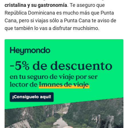
cristalina y su gastronomía
. Te aseguro que
República Dominicana es mucho más que Punta
Cana, pero si viajas sólo a Punta Cana te aviso de
que también lo vas a disfrutar muchísimo.