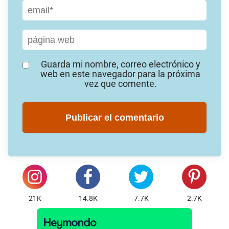
Guarda mi nombre, correo electrónico y
web en este navegador para la próxima
vez que comente.
21K
14.8K
7.7K
2.7K