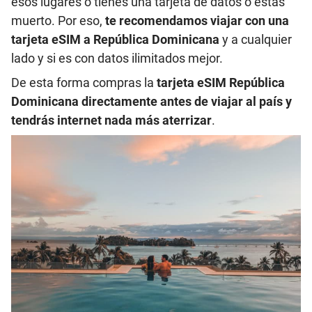
esos lugares o tienes una tarjeta de datos o estás
muerto. Por eso,
te recomendamos viajar con una
tarjeta eSIM a República Dominicana
y a cualquier
lado y si es con datos ilimitados mejor.
De esta forma compras la
tarjeta eSIM República
Dominicana directamente antes de viajar al país y
tendrás internet nada más aterrizar
.