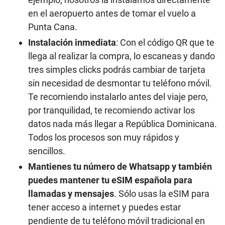
en el aeropuerto antes de tomar el vuelo a
Punta Cana.
Instalación inmediata
: Con el código QR que te
llega al realizar la compra, lo escaneas y dando
tres simples clicks podrás cambiar de tarjeta
sin necesidad de desmontar tu teléfono móvil.
Te recomiendo instalarlo antes del viaje pero,
por tranquilidad, te recomiendo activar los
datos nada más llegar a República Dominicana.
Todos los procesos son muy rápidos y
sencillos.
Mantienes tu número de Whatsapp y también
puedes mantener tu eSIM española para
llamadas y mensajes
. Sólo usas la eSIM para
tener acceso a internet y puedes estar
pendiente de tu teléfono móvil tradicional en