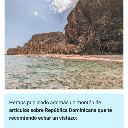
Hemos publicado además un montón de
artículos sobre República Dominicana que te
recomiendo echar un vistazo: