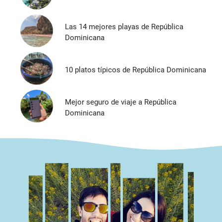
Las 14 mejores playas de República
Dominicana
10 platos típicos de República Dominicana
Mejor seguro de viaje a República
Dominicana