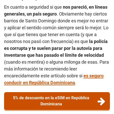
En cuanto a seguridad si que
nos pareció, en líneas
generales, un país seguro
. Obviamente hay ciertos
barrios de Santo Domingo donde es mejor no entrar
y aplicar el sentido común siempre será lo mejor. Lo
que sí que tienes que tener en cuenta (y que a
nosotros nos pasó con frecuencia) es que
la policía
es corrupta y te suelen parar por la autovía para
inventarse que has pasado el límite de velocidad
(cuando es mentira) o alguna milonga de esas. Para
más información te recomiendo leer
encarecidamente este artículo sobre si
es seguro
conducir en República Dominicana
.
5% de descuento en la eSIM en República
Dominicana