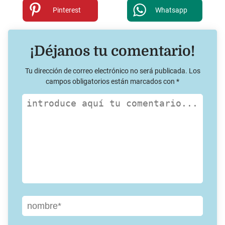
Pinterest
Whatsapp
¡Déjanos tu comentario!
Tu dirección de correo electrónico no será publicada.
Los
campos obligatorios están marcados con
*