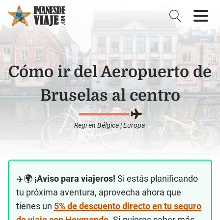
Cómo ir del Aeropuerto de
Bruselas al centro
Regi
en
Bélgica
|
Europa
✈️🌍
¡Aviso para viajeros!
Si estás planificando
tu próxima aventura, aprovecha ahora que
tienes un
5% de descuento directo en tu seguro
de viaje con Heymondo
. Si quieres saber más,