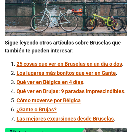
Sigue leyendo otros artículos sobre Bruselas que
también te pueden interesar:
25 cosas que ver en Bruselas en un día o dos
.
Los lugares más bonitos que ver en Gante
.
Qué ver en Bélgica en 4 días
.
Qué ver en Brujas: 9 paradas imprescindibles
.
Cómo moverse por Bélgica
.
¿Gante o Brujas?
Las mejores excursiones desde Bruselas
.