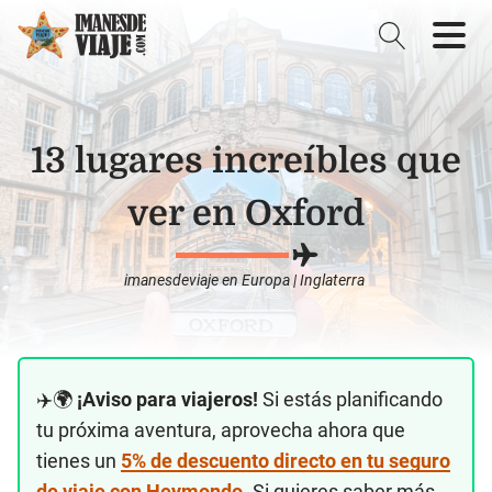
13 lugares increíbles que
ver en Oxford
imanesdeviaje
en
Europa
|
Inglaterra
✈️🌍
¡Aviso para viajeros!
Si estás planificando
tu próxima aventura, aprovecha ahora que
tienes un
5% de descuento directo en tu seguro
de viaje con Heymondo
. Si quieres saber más,