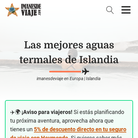
Las mejores aguas
termales de Islandia
imanesdeviaje
en
Europa
|
Islandia
✈️🌍
¡Aviso para viajeros!
Si estás planificando
tu próxima aventura, aprovecha ahora que
tienes un
5% de descuento directo en tu seguro
de viaje con Heymondo
. Si quieres saber más,