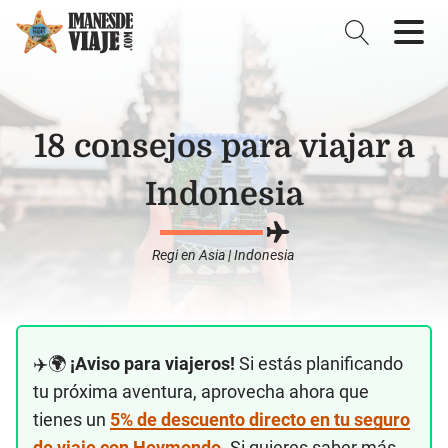
18 consejos para viajar a
Indonesia
Regi
en
Asia
|
Indonesia
✈️🌍
¡Aviso para viajeros!
Si estás planificando
tu próxima aventura, aprovecha ahora que
tienes un
5% de descuento directo en tu seguro
de viaje con Heymondo
. Si quieres saber más,